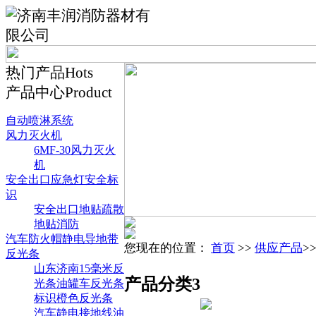
热门产品
Hots
产品中心
Product
自动喷淋系统
风力灭火机
6MF-30风力灭火
机
安全出口应急灯安全标
识
安全出口地贴疏散
地贴消防
汽车防火帽静电导地带
您现在的位置：
首页
>>
供应产品
>
反光条
山东济南15毫米反
产品分类3
光条油罐车反光条
标识橙色反光条
汽车静电接地线油