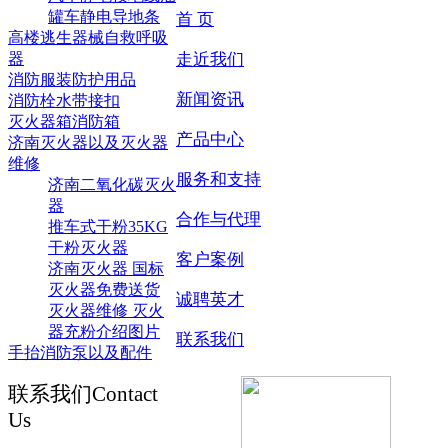
罐车静电导地条
首 页
高楼逃生器械自救呼吸
器
走近我们
消防服装防护用品
新闻资讯
消防栓水带接扣
灭火器箱消防箱
产品中心
济南灭火器以及灭火器
维修
服务和支持
济南二氧化碳灭火
器
合作与代理
推车式干粉35KG
干粉灭火器
客户案例
济南灭火器 国标
灭火器免费送货
诚聘英才
灭火器维修 灭火
器充粉介绍图片
联系我们
手抬消防泵以及配件
联系我们
Contact
Us