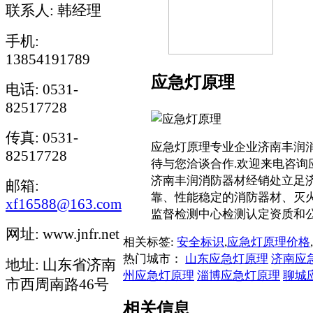
联系人: 韩经理
手机:
13854191789
应急灯原理
电话: 0531-
82517728
传真: 0531-
应急灯原理专业企业济南丰润消
82517728
待与您洽谈合作.欢迎来电咨询应急
济南丰润消防器材经销处立足
邮箱:
靠、性能稳定的消防器材、灭
xf16588@163.com
监督检测中心检测认定资质和
网址: www.jnfr.net
相关标签:
安全标识
,
应急灯原理价格
,
热门城市：
山东应急灯原理
济南应
地址: 山东省济南
州应急灯原理
淄博应急灯原理
聊城
市西周南路46号
相关信息