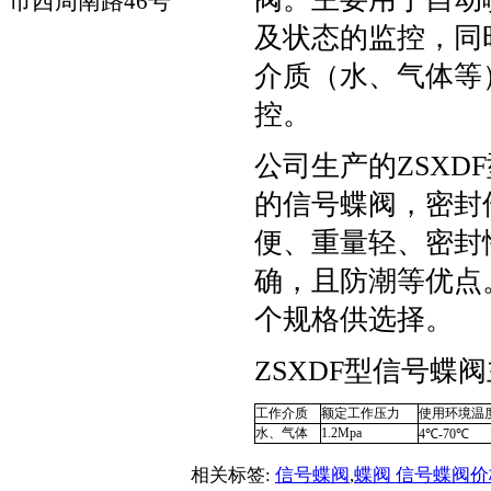
市西周南路46号
及状态的监控，同
介质（水、气体等
控。
公司生产的ZSX
的信号蝶阀，密封
便、重量轻、密封
确，且防潮等优点。有DN5
个规格供选择。
ZSXDF型信号蝶
工作介质
额定工作压力
使用环境温
水、气体
1.2Mpa
4℃-70℃
相关标签:
信号蝶阀
,
蝶阀 信号蝶阀价