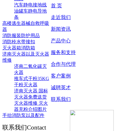
汽车静电接地线
首 页
油罐车静电导地
条
走近我们
高楼逃生器械自救呼吸
新闻资讯
器
消防服装防护用品
产品中心
消防栓水带接扣
灭火器箱消防箱
服务和支持
济南灭火器以及灭火器
维修
合作与代理
济南二氧化碳灭
火器
客户案例
推车式干粉35KG
干粉灭火器
诚聘英才
济南灭火器 国标
灭火器免费送货
联系我们
灭火器维修 灭火
器充粉介绍图片
手抬消防泵以及配件
联系我们
Contact