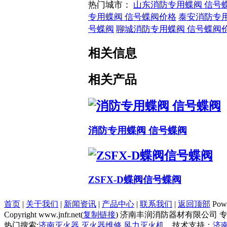
热门城市：
山东消防专用蝶阀 信号
专用蝶阀 信号蝶阀价格
泰安消防专
号蝶阀
聊城消防专用蝶阀 信号蝶阀
相关信息
相关产品
消防专用蝶阀 信号蝶阀
ZSFX-D蝶阀信号蝶阀
首页
|
关于我们
|
新闻资讯
|
产品中心
|
联系我们
|
返回顶部
Pow
Copyright www.jnfr.net(
复制链接
) 济南丰润消防器材有限公司 专
热门搜索:
济南灭火器
,
灭火器维修
,
风力灭火机
技术支持：
济