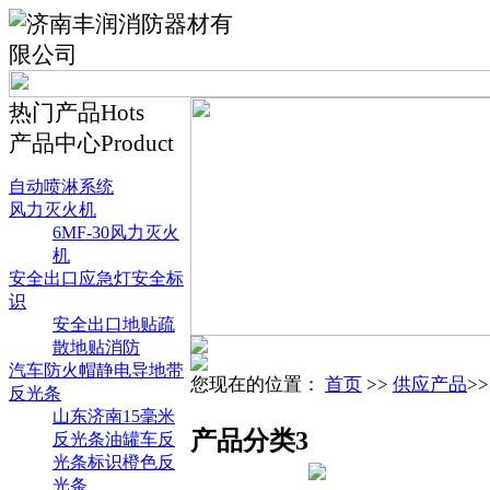
热门产品
Hots
产品中心
Product
自动喷淋系统
风力灭火机
6MF-30风力灭火
机
安全出口应急灯安全标
识
安全出口地贴疏
散地贴消防
汽车防火帽静电导地带
您现在的位置：
首页
>>
供应产品
>
反光条
山东济南15毫米
产品分类3
反光条油罐车反
光条标识橙色反
光条