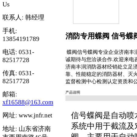
Us
联系人: 韩经理
手机:
消防专用蝶阀 信号蝶
13854191789
电话: 0531-
蝶阀信号蝶阀专业企业济南丰润
82517728
诚期待与您洽谈合作.欢迎来电咨询
济南丰润消防器材经销处立足
传真: 0531-
靠、性能稳定的消防器材、灭
82517728
监督检测中心检测认定资质和
产品说明
邮箱:
xf16588@163.com
信号蝶阀是自动喷
网址: www.jnfr.net
系统中用于截流及
地址: 山东省济南
阀。主要用于自动